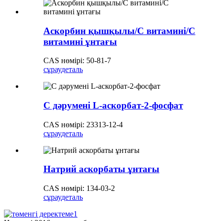
Аскорбин қышқылы/С витамині/С
витамині ұнтағы
CAS нөмірі: 50-81-7
сұрау
деталь
С дәрумені L-аскорбат-2-фосфат
CAS нөмірі: 23313-12-4
сұрау
деталь
Натрий аскорбаты ұнтағы
CAS нөмірі: 134-03-2
сұрау
деталь