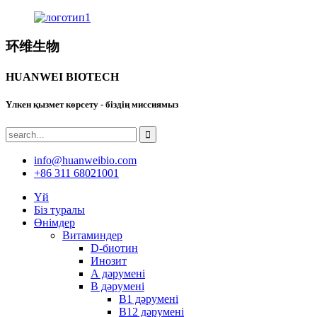
环维生物
HUANWEI BIOTECH
Үлкен қызмет көрсету - біздің миссиямыз
info@huanweibio.com
+86 311 68021001
Үй
Біз туралы
Өнімдер
Витаминдер
D-биотин
Инозит
А дәрумені
В дәрумені
В1 дәрумені
В12 дәрумені