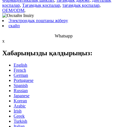
Фармацевтикалық шикізат
,
тағамдық дәреже
,
Диеталық
қоспалар
,
Тағамдық қоспалар
,
тағамдық қоспалар
,
OEM/ODM
,
Электрондық поштаны жіберу
скайп
Whatsapp
x
Хабарыңызды қалдырыңыз:
English
French
German
Portuguese
Spanish
Russian
Japanese
Korean
Arabic
Irish
Greek
Turkish
Italian