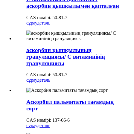
аскорбин қышқылымен қапталған
CAS нөмірі: 50-81-7
сұрау
деталь
аскорбин қышқылының
грануляциясы/ С витаминінің
грануляциясы
CAS нөмірі: 50-81-7
сұрау
деталь
Аскорбил пальмитаты тағамдық
сорт
CAS нөмірі: 137-66-6
сұрау
деталь