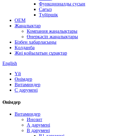
Функционалды сусын
Сағыз
Түйіршік
OEM
Жаңалықтар
Компания жаңалықтары
Өнеркәсіп жаңалықтары
Бізбен хабарласыңы
Қолданба
Жиі қойылатын сұрақтар
English
Үй
Өнімдер
Витаминдер
С дәрумені
Өнімдер
Витаминдер
Инозит
А дәрумені
В дәрумені
В1 дәрумені