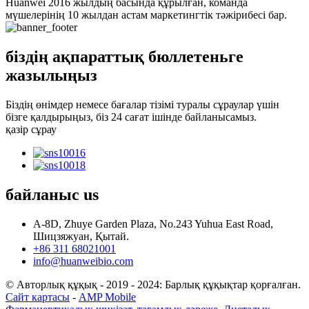
Huanwei 2016 жылдың басында құрылған, команда
мүшелерінің 10 жылдан астам маркетингтік тәжірибесі бар.
біздің ақпараттық бюллетеньге
жазылыңыз
Біздің өнімдер немесе бағалар тізімі туралы сұраулар үшін
бізге қалдырыңыз, біз 24 сағат ішінде байланысамыз.
қазір сұрау
байланыс
us
A-8D, Zhuye Garden Plaza, No.243 Yuhua East Road,
Шицзяжуан, Қытай.
+86 311 68021001
info@huanweibio.com
© Авторлық құқық - 2019 - 2024: Барлық құқықтар қорғалған.
Сайт картасы
-
AMP Mobile