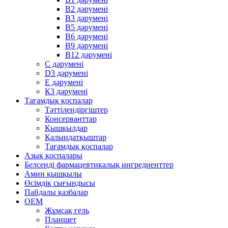
В2 дәрумені
В3 дәрумені
В5 дәрумені
В6 дәрумені
В9 дәрумені
В12 дәрумені
С дәрумені
D3 дәрумені
Е дәрумені
К3 дәрумені
Тағамдық қоспалар
Тәттілендіргіштер
Консерванттар
Қышқылдар
Қалыңдатқыштар
Тағамдық қоспалар
Азық қоспалары
Белсенді фармацевтикалық ингредиенттер
Амин қышқылы
Өсімдік сығындысы
Пайдалы қазбалар
OEM
Жұмсақ гель
Планшет