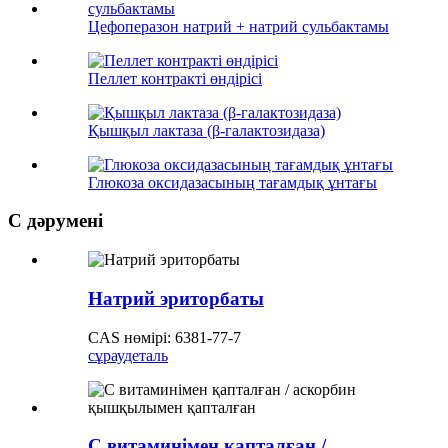
Цефоперазон натрий + натрий сульбактамы
Пеллет контракті өндірісі
Қышқыл лактаза (β-галактозидаза)
Глюкоза оксидазасының тағамдық ұнтағы
С дәрумені
Натрий эриторбаты
CAS нөмірі: 6381-77-7
сұрау
деталь
С витаминімен қапталған /