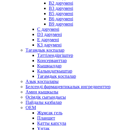
В2 дәрумені
В3 дәрумені
В5 дәрумені
В6 дәрумені
В9 дәрумені
С дәрумені
D3 дәрумені
Е дәрумені
К3 дәрумені
Тағамдық қоспалар
Тәттілендіргіштер
Консерванттар
Қышқылдар
Қалыңдатқыштар
Тағамдық қоспалар
Азық қоспалары
Белсенді фармацевтикалық ингредиенттер
Амин қышқылы
Өсімдік сығындысы
Пайдалы қазбалар
OEM
Жұмсақ гель
Планшет
Қатты капсула
Ұнтақ