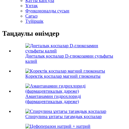
Қатты капсула
Ұнтақ
Функционалды сусын
Сағыз
Түйіршік
Таңдаулы өнімдер
Диеталық қоспалар D-глюкозамин сульфаты
калий
Қоректік қоспалар магний глюконаты
Амантанамин гидрохлориді
(фармацевтикалық дәреже)
Спирулина ұнтағы тағамдық қоспалар